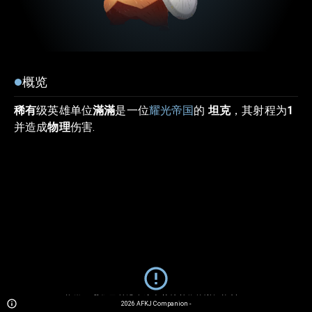
概览
稀有
级英雄单位
滿滿
是一位
耀光帝国
的
坦克
，其射程为
1
并造成
物理
伤害.
抱歉... 我们目前没有这个英雄单位的详细资料。
2026
AFKJ Companion
-